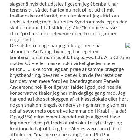
slagsen!) hvis det udtales ligesom jeg åbenbart har
tendens til, så det har jeg nu helt pillet ud af mit
thailandske ordforråd, men tænker at jeg altid kan
undskylde mig med Tourettes Syndrom hvis jeg en dag
skulle komme til at sidde og råbe “klamme spasser”
eller “pikfjæs” efter eleverne i den tro at jeg råber
noget sødt.
De sidste tre dage har jeg tilbragt nede på
stranden i Ao Nang, hvor jeg har leget en
kombination af marinesoldat og baywatch. A la GI Jane
møder CJ – eller måske nok i virkeligheden mere
Mitch…….ikke fordi jeg kan prale af samme prægtige
brystbehåring, bevares – det er kun de færreste der
kan det, men mere fordi en badedragt som Pamela
Andersons nok ikke lige var faldet i god jord hos de
konservative thaier jeg har min daglige gang med. Jeg
har endnu ikke set skyggen af et klasselokale eller hørt
nogen snak om engelskundervisning, men mig som en
del af søværnets operative kommando i Krabi – ja da!
Oplagt! Så mine evner i vandet må jo alligevel have
imponeret dem på trods af min akutte tyfusfrygt og
irrationelle hajfobi. Jeg har således været med til at
afholde en “marine rescue camp”, som Phi Phi