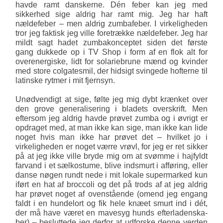
havde ramt dan­skerne. Dén feber kan jeg med
sikkerhed sige aldrig har ramt mig. Jeg har haft
nældefeber – men aldrig zumbafeber. I virkeligheden
tror jeg faktisk jeg ville foretrække nældefeber. Jeg har
mildt sagt hadet zumbakonceptet siden det første
gang dukkede op i TV Shop i form af en flok alt for
overenergiske, lidt for solariebrune mænd og kvinder
med store colgatesmil, der hidsigt svin­gede hofterne til
latinske rytmer i mit fjernsyn.
Unødvendigt at sige, følte jeg mig dybt krænket over
den grove generalisering i bladets overskrift. Men
eftersom jeg aldrig havde prøvet zumba og i øvrigt er
opdraget med, at man ikke kan sige, man ikke kan lide
noget hvis man ikke har prøvet det – hvilket jo i
virkeligheden er noget værre vrøvl, for jeg er ret sikker
på at jeg ikke ville bryde mig om at svømme i hajfyldt
farvand i et sælkostume, blive indsmurt i afføring, eller
danse nøgen rundt nede i mit lokale supermarked kun
iført en hat af broccoli og det på trods af at jeg aldrig
har prøvet noget af ovenstående (omend jeg engang
faldt i en hundelort og fik hele knæet smurt ind i dét,
der må have været en mavesyg hunds efterladenska­
ber) – besluttede jeg derfor at udforske denne verden