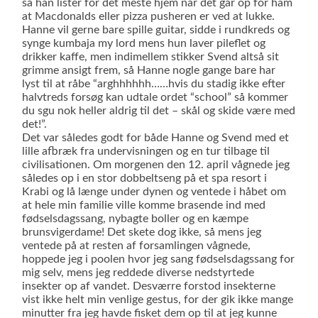
så han lister for det meste hjem når det går op for ham
at Macdonalds eller pizza pusheren er ved at lukke.
Hanne vil gerne bare spille guitar, sidde i rundkreds og
synge kumbaja my lord mens hun laver pileflet og
drikker kaffe, men indimellem stikker Svend altså sit
grimme ansigt frem, så Hanne nogle gange bare har
lyst til at råbe “arghhhhhh……hvis du stadig ikke efter
halvtreds forsøg kan udtale ordet “school” så kommer
du sgu nok heller aldrig til det – skål og skide være med
det!”.
Det var således godt for både Hanne og Svend med et
lille afbræk fra undervisningen og en tur tilbage til
civilisationen. Om morgenen den 12. april vågnede jeg
således op i en stor dobbeltseng på et spa resort i
Krabi og lå længe under dynen og ventede i håbet om
at hele min familie ville komme brasende ind med
fødselsdagssang, nybagte boller og en kæmpe
brunsvigerdame! Det skete dog ikke, så mens jeg
ventede på at resten af forsamlingen vågnede,
hoppede jeg i poolen hvor jeg sang fødselsdagssang for
mig selv, mens jeg reddede diverse nedstyrtede
insekter op af vandet. Desværre forstod insekterne
vist ikke helt min venlige gestus, for der gik ikke mange
minutter fra jeg havde fisket dem op til at jeg kunne