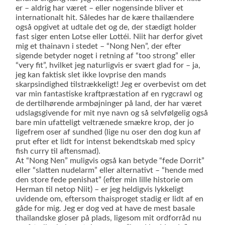
er – aldrig har været – eller nogensinde bliver et
internationalt hit. Således har de kære thailændere
også opgivet at udtale det og de, der stædigt holder
fast siger enten Lotse eller Lottéi. Niit har derfor givet
mig et thainavn i stedet – “Nong Nen”, der efter
sigende betyder noget i retning af “too strong” eller
“very fit”, hvilket jeg naturligvis er svært glad for – ja,
jeg kan faktisk slet ikke lovprise den mands
skarpsindighed tilstrækkeligt! Jeg er overbevist om det
var min fantastiske kraftpræstation af en rygcrawl og
de dertilhørende armbøjninger på land, der har været
udslagsgivende for mit nye navn og så selvfølgelig også
bare min ufatteligt veltrænede smækre krop, der jo
ligefrem oser af sundhed (lige nu oser den dog kun af
prut efter et lidt for intenst bekendtskab med spicy
fish curry til aftensmad).
At “Nong Nen” muligvis også kan betyde “fede Dorrit”
eller “slatten nudelarm” eller alternativt – “hende med
den store fede penishat” (efter min lille historie om
Herman til netop Niit) – er jeg heldigvis lykkeligt
uvidende om, eftersom thaisproget stadig er lidt af en
gåde for mig. Jeg er dog ved at have de mest basale
thailandske gloser på plads, ligesom mit ordforråd nu