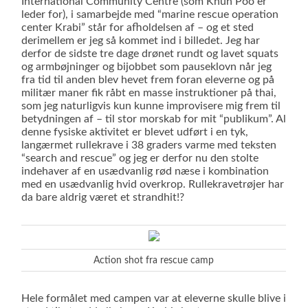
International Community Centre (som Khun Poo er
leder for), i samarbejde med “marine rescue operation
center Krabi” står for afholdelsen af – og et sted
derimellem er jeg så kommet ind i billedet. Jeg har
derfor de sidste tre dage drønet rundt og lavet squats
og armbøjninger og bijobbet som pauseklovn når jeg
fra tid til anden blev hevet frem foran eleverne og på
militær maner fik råbt en masse instruktioner på thai,
som jeg naturligvis kun kunne improvisere mig frem til
betydningen af – til stor morskab for mit “publikum”. Al
denne fysiske aktivitet er blevet udført i en tyk,
langærmet rullekrave i 38 graders varme med teksten
“search and rescue” og jeg er derfor nu den stolte
indehaver af en usædvanlig rød næse i kombination
med en usædvanlig hvid overkrop. Rullekravetrøjer har
da bare aldrig været et strandhit!?
Action shot fra rescue camp
Hele formålet med campen var at eleverne skulle blive i