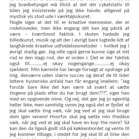
jeg brødbetynget må tilstå at det dér cykelstativ til
bilen jeg insisterede på jeg ikke havde, alligevel på
mystisk vis stod ude i værktøjsskuret.
Nogle siger at det tit er kreative mennesker, der er
rodehoveder, men ikke engang dét kan jeg påstå at
være – tværtimod faktisk. I skolen hadede jeg
billedkunst, musik og alt der i øvrigt bare lugtede lidt af
langhårede kreative udfoldelsesmetoder – hvilket jeg i
øvrigt stadig gør. Jeg ville også gerne kunne sige at mit
rod er den slags rod, der er orden i. Det er der faktisk
også tit……..…ej okay nogengange………….ej okay
sjældent. Min kæreste har længe forsøgt at opdrage på
mig, desværre uden større succes og deraf de til tider
lettere hysteriske anfald han får engang imellem; ”Jeg
forstår bare ikke det kan være så svært at sætte
tingene på plads efter du har brugt dem???”, siger han
med en opgivende mine. Og nej, det gør jeg jo egentlig
heller ikke, men samtidig synes jeg også det er fjollet at
jeg skal sætte ting væk, når jeg ved at jeg skal bruge
dem igen senere! Hvorfor skal jeg sætte min thedåse
væk, når jeg ved at jeg skal have en kop the mere? Så
kan den da ligeså godt stå på køk­ken­bordet og vente til
jeg kommer tilbage, i stedet for jeg skal til at lirke den