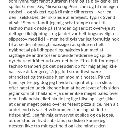
som lynhurtigt fandt guitaren frem og så blev der ellers
spillet Green Day, Nirvana og Pearl Jam og til min egen
rædsel – og sikkert også til mine tilhøreres – var jeg
den i selskabet, der skrålede allerhøjest. Typisk Svend
altså!!! Senere fandt jeg mig selv trampe rundt til
techno musik nede på stranden og seriøst overveje at
deltage i ildsjipning – og ja, det var helt bogstaveligt et
sjippetov med ild i – men heldigvis var jeg fornuftig nok
til at se det uhensigtsmæssige i at spilde en helt
nyåbnet øl på ildhopperi og nøjedes kun med at
iagttage de andre tosser brænde fødderne og spilde
dyrebare øldråber ud over det hele. Efter lidt for meget
techno tramperi gik det desuden op for mig at jeg ikke
var tyve år længere, så jeg lod strandfest være
strandfest og traskede hjem mod mit hostel. På vej
hjem syntes jeg dog jeg havde fortjent et pizza slice,
efter næsten udelukkende kun at have levet af ris siden
jeg ankom til Thailand – ja der er ikke meget paleo over
den thailandske diæt skulle jeg lige hilse og sige! (ikke
at der er meget paleo over et fesent pizza slice, men alt
andet end ris var et velkomment indslag på dette
tidspunkt!). Jeg fik mig erhvervet et slice og da jeg så,
at der stod en hvid substans på disken kunne jeg
næsten ikke tro mit eget held og ikke mindst den