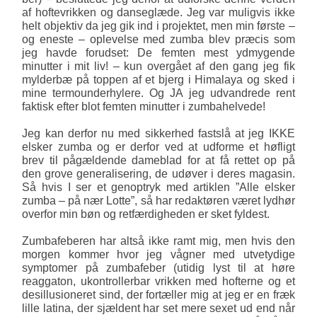
af hoftevrikken og danseglæde. Jeg var mu­ligvis ikke
helt objektiv da jeg gik ind i projektet, men min første –
og eneste – oplevelse med zumba blev præcis som
jeg havde forudset: De femten mest ydmygende
minutter i mit liv! – kun overgået af den gang jeg fik
mylderbæ på toppen af et bjerg i Himalaya og sked i
mine termounderhylere. Og JA jeg udvandrede rent
faktisk efter blot femten minutter i zumbahelvede!
Jeg kan derfor nu med sikkerhed fastslå at jeg IKKE
elsker zumba og er derfor ved at udforme et høfligt
brev til pågældende dameblad for at få rettet op på
den grove generalisering, de udøver i deres magasin.
Så hvis I ser et genoptryk med artiklen ”Alle elsker
zumba – på nær Lotte”, så har redaktøren været lydhør
overfor min bøn og retfærdigheden er sket fyldest.
Zumbafeberen har altså ikke ramt mig, men hvis den
morgen kommer hvor jeg vågner med utve­tydige
symptomer på zumbafeber (utidig lyst til at høre
reaggaton, ukontrollerbar vrikken med hofterne og et
desillusioneret sind, der fortæller mig at jeg er en fræk
lille latina, der sjældent har set mere sexet ud end når