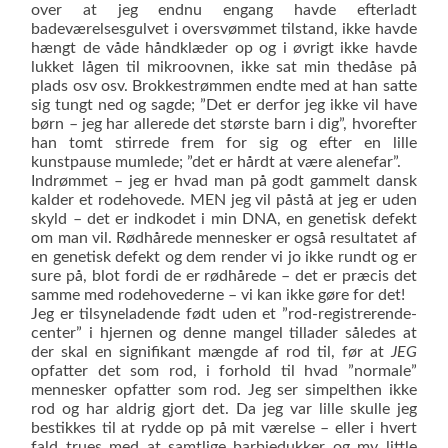
over at jeg endnu engang havde efterladt
badeværelsesgulvet i oversvømmet tilstand, ikke havde
hængt de våde håndklæder op og i øvrigt ikke havde
lukket lågen til mikroovnen, ikke sat min thedåse på
plads osv osv. Brokkestrømmen endte med at han satte
sig tungt ned og sagde; ”Det er derfor jeg ikke vil have
børn – jeg har allerede det største barn i dig”, hvorefter
han tomt stirrede frem for sig og efter en lille
kunstpause mumlede; ”det er hårdt at være alenefar”.
Indrømmet – jeg er hvad man på godt gammelt dansk
kalder et rodehovede. MEN jeg vil påstå at jeg er uden
skyld – det er indkodet i min DNA, en genetisk defekt
om man vil. Rødhårede mennesker er også resultatet af
en genetisk defekt og dem render vi jo ikke rundt og er
sure på, blot fordi de er rødhårede – det er præcis det
samme med rodehovederne – vi kan ikke gøre for det!
Jeg er tilsyneladende født uden et ”rod-registrerende-
center” i hjernen og denne mangel tillader således at
der skal en signifikant mængde af rod til, før at
JEG
opfatter det som rod, i forhold til hvad ”normale”
mennesker opfatter som rod. Jeg ser simpelthen ikke
rod og har aldrig gjort det. Da jeg var lille skulle jeg
bestikkes til at rydde op på mit værelse – eller i hvert
fald trues med at samtlige barbiedukker og my little