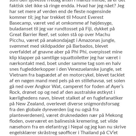
som den sjoveste fredag aften i mands minde, så er det
faktisk slet ikke så ringe endda. Hvad har jeg nået? Jeg
har set mere af verden end de fleste nogensinde
kommer til; jeg har trekket til Mount Everest
Basecamp, været ved at omkomme af højdesyge,
buladanset til jeg var rundtosset på Fiji, dykket på
Great Barrier Reef, set solen stå op over Machu
Picchu, været på anakondajagt i Amazonas jungle,
svømmet med skildpadder på Barbados, blevet
overfaldet af gnavne aber på Phi Phi, overpisset mine
klip klapper på samtlige squattoiletter jeg har været i
nærkontakt med, boet under samme tag som en halv
snes fugledderkopper i den Venezuelanske jungle, set
Vietnam fra bagsædet af en motorcykel, blevet tacklet
af en nøgen mand med pels på en stillehavsø, set solen
gå ned over Angkor Wat, camperet for foden af Ayer’s
Rock, drønet op og ned af den australske østkyst i
kærlighedens navn, blevet stalket af en fuglefanatiker
på New Zealand, overlevet diverse snigmordsforsøg
fra den globale dyreverden (og nu også fra
planteverdenen), været druknedøden nær på Mekong
floden, overværet en balinesisk kremering, set vilde
næsehorn fra en elefantryg i Nepal og jeg kan nu skrive
engelsklærer skråstreg søofficer i Thailand på CV’et