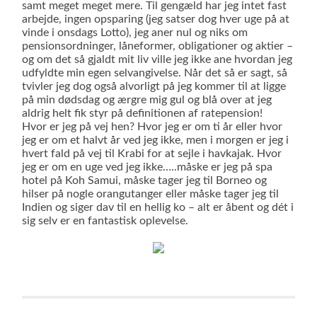
samt meget meget mere. Til gengæld har jeg intet fast
arbejde, ingen opsparing (jeg satser dog hver uge på at
vinde i onsdags Lotto), jeg aner nul og niks om
pensionsordninger, låneformer, obligationer og aktier –
og om det så gjaldt mit liv ville jeg ikke ane hvordan jeg
udfyldte min egen selvangivelse. Når det så er sagt, så
tvivler jeg dog også alvorligt på jeg kommer til at ligge
på min dødsdag og ærgre mig gul og blå over at jeg
aldrig helt fik styr på definitionen af ratepension!
Hvor er jeg på vej hen? Hvor jeg er om ti år eller hvor
jeg er om et halvt år ved jeg ikke, men i morgen er jeg i
hvert fald på vej til Krabi for at sejle i havkajak. Hvor
jeg er om en uge ved jeg ikke…..måske er jeg på spa
hotel på Koh Samui, måske tager jeg til Borneo og
hilser på nogle orangutanger eller måske tager jeg til
Indien og siger dav til en hellig ko – alt er åbent og dét i
sig selv er en fantastisk oplevelse.