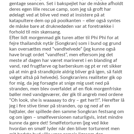
gentage seancen. Set i bakspejlet har de måske afholdt
deres egen lille rescue camp, som jeg så groft har
ødelagt ved at blive ved med at insistere på at
katapultere dem op på poolkanten – eller også syntes
de måske bare at druknedøden var at foretrække i
forhold til min skønsang.
Efter lidt morgenmad gik turen atter til Phi Phi for at
fejre thailandsk nytår (Songkran) som i bund og grund
kan oversættes med “vandhelvede” (jeg kunne også
have brugt ordet “vandfest”, men eftersom jeg det
meste af dagen har været marineret i en blanding af
vand, rød frugtfarve og barberskum og pt er ret sikker
på at min grå strandkjole aldrig bliver grå igen, så faldt
valget altså på helvede). Songkran’ens realiteter gik op
for mig, da jeg forsøgte at snige mig uset ned på
stranden, men blev overfaldet af en flok morgenfriske
bøller med vandgeværer, der gik til angreb med ordene
“Oh look, she is waaaaay to dry – get her!!!”. Herefter lå
jeg i fire stive timer på stranden, op og ned af en
højtaler, der spillede den samme Songkran festsang om
og om igen – smølfeversionen naturligvis, intet mindre
kunne da gøre det! Smølfetorturen (jeg ved ikke
hvordan en smølf lyder når den bliver tortureret men