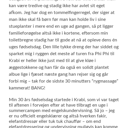
kan være tredive og stadig ikke har avlet sit eget
afkom. Jeg har dog en tommelfingerregel, der siger at
man ikke skal få børn før man kan holde liv i sine
stueplanter i mere end en uge ad gangen, så pt ligger
familieforøgelse altså ikke i kortene, eftersom min
toiletbregne stadig har til gode at nå at opleve dens én
uges fødselsdag. Den lille tykke dreng der har siddet og
sparket mig i ryggen det meste af turen fra Phi Phi til
Krabi er heller ikke just med til at give kløe i
æggestokkene og han får da også en solidt plantet
albue lige i fjæset næste gang han rejser sig og går
forbi mig – tak for de sidste 30 minutters “rygmassage”
kammerat! BANG!
Min 30 års fødselsdag startede i Krabi, som vi var taget
til aftenen i forvejen efter at have tilbragt en uge i
summercampen med engelskundervisning. Så jo – jeg
er nu officielt engelsklærer og altså hverken fakir,
elefantdressør eller tuk tuk chauffør – om end
elefantdressering og undervisning muligvis kan komme