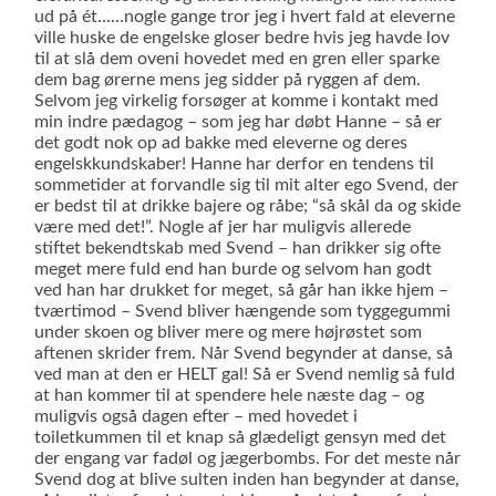
ud på ét……nogle gange tror jeg i hvert fald at eleverne
ville huske de engelske gloser bedre hvis jeg havde lov
til at slå dem oveni hovedet med en gren eller sparke
dem bag ørerne mens jeg sidder på ryggen af dem.
Selvom jeg virkelig forsøger at komme i kontakt med
min indre pædagog – som jeg har døbt Hanne – så er
det godt nok op ad bakke med eleverne og deres
engelskkundskaber! Hanne har derfor en tendens til
sommetider at forvandle sig til mit alter ego Svend, der
er bedst til at drikke bajere og råbe; “så skål da og skide
være med det!”. Nogle af jer har muligvis allerede
stiftet bekendtskab med Svend – han drikker sig ofte
meget mere fuld end han burde og selvom han godt
ved han har drukket for meget, så går han ikke hjem –
tværtimod – Svend bliver hængende som tyggegummi
under skoen og bliver mere og mere højrøstet som
aftenen skrider frem. Når Svend begynder at danse, så
ved man at den er HELT gal! Så er Svend nemlig så fuld
at han kommer til at spendere hele næste dag – og
muligvis også dagen efter – med hovedet i
toiletkummen til et knap så glædeligt gensyn med det
der engang var fadøl og jægerbombs. For det meste når
Svend dog at blive sulten inden han begynder at danse,