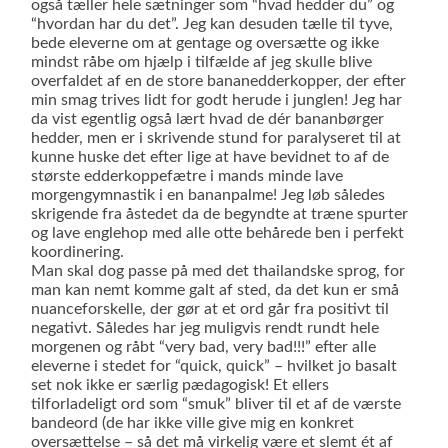
også tæller hele sætninger som “hvad hedder du” og
“hvordan har du det”. Jeg kan desuden tælle til tyve,
bede eleverne om at gentage og oversætte og ikke
mindst råbe om hjælp i tilfælde af jeg skulle blive
overfaldet af en de store bananedderkopper, der efter
min smag trives lidt for godt herude i junglen! Jeg har
da vist egentlig også lært hvad de dér bananbørger
hedder, men er i skrivende stund for paralyseret til at
kunne huske det efter lige at have bevidnet to af de
største edderkoppefætre i mands minde lave
morgengymnastik i en bananpalme! Jeg løb således
skrigende fra åstedet da de begyndte at træne spurter
og lave englehop med alle otte behårede ben i perfekt
koordinering.
Man skal dog passe på med det thailandske sprog, for
man kan nemt komme galt af sted, da det kun er små
nuanceforskelle, der gør at et ord går fra positivt til
negativt. Således har jeg muligvis rendt rundt hele
morgenen og råbt “very bad, very bad!!!” efter alle
eleverne i stedet for “quick, quick” – hvilket jo basalt
set nok ikke er særlig pædagogisk! Et ellers
tilforladeligt ord som “smuk” bliver til et af de værste
bandeord (de har ikke ville give mig en konkret
oversættelse – så det må virkelig være et slemt ét af