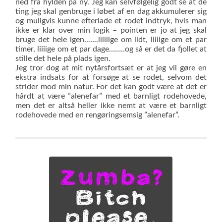
ned fra hylden på ny. Jeg kan selvfølgelig godt se at de
ting jeg skal genbruge i løbet af en dag akkumulerer sig
og muligvis kunne efter­lade et rodet indtryk, hvis man
ikke er klar over min logik – pointen er jo at jeg skal
bruge det hele igen..…..liiiiige om lidt, liiiige om et par
timer, liiiige om et par dage……..og så er det da fjollet at
stille det hele på plads igen.
Jeg tror dog at mit nytårsfortsæt er at jeg vil gøre en
ekstra indsats for at forsøge at se rodet, selvom det
strider mod min natur. For det kan godt være at det er
hårdt at være ”alenefar” med et barnligt rodeho­vede,
men det er altså heller ikke nemt at være et barnligt
rodehovede med en rengøringsemsig ”alenefar”.