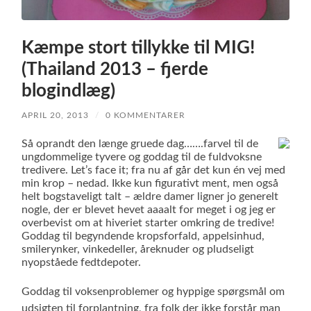
Kæmpe stort tillykke til MIG!
(Thailand 2013 – fjerde
blogindlæg)
APRIL 20, 2013
/
0 KOMMENTARER
Så oprandt den længe gruede dag…….farvel til de
ungdommelige tyvere og goddag til de fuldvoksne
tredivere. Let’s face it; fra nu af går det kun én vej med
min krop – nedad. Ikke kun figurativt ment, men også
helt bogstaveligt talt – ældre damer ligner jo generelt
nogle, der er blevet hevet aaaalt for meget i og jeg er
overbevist om at hiveriet starter omkring de tredive!
Goddag til begyndende kropsforfald, appelsinhud,
smilerynker, vinkedeller, åreknuder og pludseligt
nyopståede fedtdepoter.
Goddag til voksenproblemer og hyppige spørgsmål om
udsigten til forplantning, fra folk der ikke forstår man