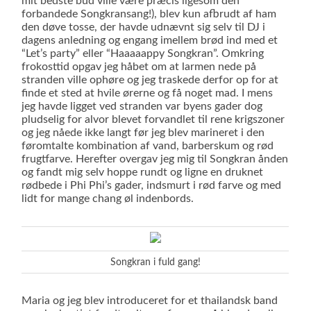
mit bedste bud ville være præcis ligesom den
forbandede Songkransang!), blev kun afbrudt af ham
den døve tosse, der havde udnævnt sig selv til DJ i
dagens anledning og engang imellem brød ind med et
“Let’s party” eller “Haaaaappy Songkran”. Omkring
frokosttid opgav jeg håbet om at larmen nede på
stranden ville ophøre og jeg traskede derfor op for at
finde et sted at hvile ørerne og få noget mad. I mens
jeg havde ligget ved stranden var byens gader dog
pludselig for alvor blevet forvandlet til rene krigszoner
og jeg nåede ikke langt før jeg blev marineret i den
føromtalte kombination af vand, barberskum og rød
frugtfarve. Herefter overgav jeg mig til Songkran ånden
og fandt mig selv hoppe rundt og ligne en druknet
rødbede i Phi Phi’s gader, indsmurt i rød farve og med
lidt for mange chang øl indenbords.
Songkran i fuld gang!
Maria og jeg blev introduceret for et thailandsk band