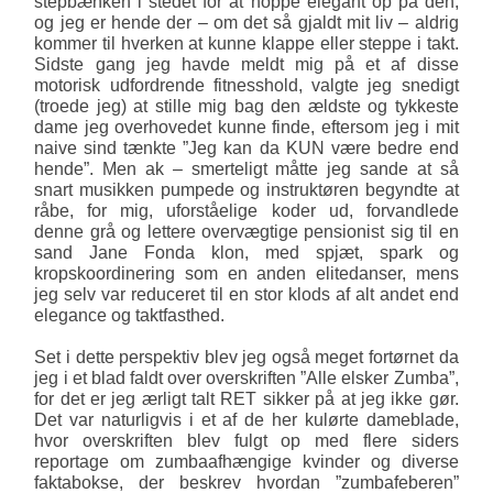
stepbænken i stedet for at hoppe elegant op på den,
og jeg er hende der – om det så gjaldt mit liv – aldrig
kommer til hverken at kunne klappe eller steppe i takt.
Sidste gang jeg havde meldt mig på et af disse
motorisk udfordrende fitnesshold, valgte jeg snedigt
(troede jeg) at stille mig bag den ældste og tykkeste
dame jeg overhovedet kunne finde, eftersom jeg i mit
naive sind tænkte ”Jeg kan da KUN være bedre end
hende”. Men ak – smerteligt måtte jeg sande at så
snart musikken pumpede og instruktøren begyndte at
råbe, for mig, uforståelige koder ud, forvand­lede
denne grå og lettere overvægtige pensionist sig til en
sand Jane Fonda klon, med spjæt, spark og
kropskoordinering som en anden elitedanser, mens
jeg selv var reduceret til en stor klods af alt andet end
elegance og taktfasthed.
Set i dette perspektiv blev jeg også meget fortørnet da
jeg i et blad faldt over overskriften ”Alle elsker Zumba”,
for det er jeg ærligt talt RET sikker på at jeg ikke gør.
Det var naturligvis i et af de her kulørte dameblade,
hvor overskriften blev fulgt op med flere siders
reportage om zumbaaf­hængige kvinder og diverse
faktabokse, der beskrev hvordan ”zumbafeberen”