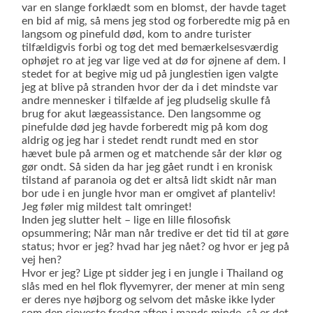
var en slange forklædt som en blomst, der havde taget
en bid af mig, så mens jeg stod og forberedte mig på en
langsom og pinefuld død, kom to andre turister
tilfældigvis forbi og tog det med bemærkelsesværdig
ophøjet ro at jeg var lige ved at dø for øjnene af dem. I
stedet for at begive mig ud på junglestien igen valgte
jeg at blive på stranden hvor der da i det mindste var
andre mennesker i tilfælde af jeg pludselig skulle få
brug for akut lægeassistance. Den langsomme og
pinefulde død jeg havde forberedt mig på kom dog
aldrig og jeg har i stedet rendt rundt med en stor
hævet bule på armen og et matchende sår der klør og
gør ondt. Så siden da har jeg gået rundt i en kronisk
tilstand af paranoia og det er altså lidt skidt når man
bor ude i en jungle hvor man er omgivet af planteliv!
Jeg føler mig mildest talt omringet!
Inden jeg slutter helt – lige en lille filosofisk
opsummering; Når man når tredive er det tid til at gøre
status; hvor er jeg? hvad har jeg nået? og hvor er jeg på
vej hen?
Hvor er jeg? Lige pt sidder jeg i en jungle i Thailand og
slås med en hel flok flyvemyrer, der mener at min seng
er deres nye højborg og selvom det måske ikke lyder