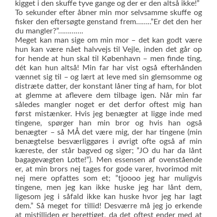
kigget i den skuffe tyve gange og der er den altså ikke!”
To sekunder efter åbner min mor selvsamme skuffe og
fisker den eftersøgte genstand frem……..”Er det den her
du mangler?”………….
Meget kan man sige om min mor – det kan godt være
hun kan være nået halv­vejs til Vejle, inden det går op
for hende at hun skal til København – men finde ting,
dét kan hun altså! Min far har vist også efterhånden
vænnet sig til – og lært at leve med sin glemsomme og
distræte datter, der konstant låner ting af ham, for blot
at glemme at aflevere dem tilbage igen. Når min far
således mangler noget er det derfor oftest mig han
først mistænker. Hvis jeg benægter at ligge inde med
tingene, spørger han min bror og hvis han også
benægter – så MÅ det være mig, der har tingene (min
benægtelse besværliggø­res i øv­rigt ofte også af min
kæreste, der står bagved og siger; ”JO du har da lånt
bagagevægten Lotte!”). Men essensen af ovenstående
er, at min brors nej tages for gode varer, hvorimod mit
nej mere opfattes som et; ”tjoooo jeg har muligvis
tingene, men jeg kan ikke huske jeg har lånt dem,
ligesom jeg i såfald ikke kan hu­ske hvor jeg har lagt
dem.” Så meget for tillid! Desværre må jeg jo erkende
at mistilliden er berettiget, da det oftest ender med at