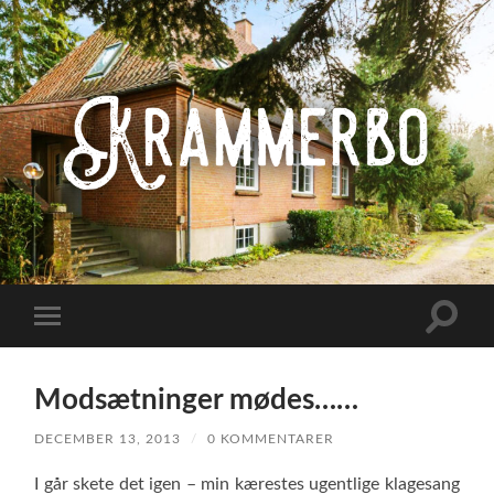
Krammerbo
Toggle
Toggle
search
mobile
field
menu
Modsætninger mødes……
DECEMBER 13, 2013
/
0 KOMMENTARER
I går skete det igen – min kærestes ugentlige klagesang