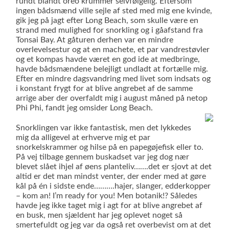
rundt blandt oreo krummer selvfølgelig. Eftersom
ingen bådsmænd ville sejle af sted med mig ene kvinde,
gik jeg på jagt efter Long Beach, som skulle være en
strand med mulighed for snorkling og i gåafstand fra
Tonsai Bay. At gåturen derhen var en mindre
overlevelsestur og at en machete, et par vandrestøvler
og et kompas havde været en god ide at medbringe,
havde bådsmændene belejligt undladt at fortælle mig.
Efter en mindre dagsvandring med livet som indsats og
i konstant frygt for at blive angrebet af de samme
arrige aber der overfaldt mig i august måned på netop
Phi Phi, fandt jeg omsider Long Beach.
Snorklingen var ikke fantastisk, men det lykkedes
mig da alligevel at erhverve mig et par
snorkelskrammer og hilse på en papegøjefisk eller to.
På vej tilbage gennem buskadset var jeg dog nær
blevet slået ihjel af øens planteliv…….det er sjovt at det
altid er det man mindst venter, der ender med at gøre
kål på én i sidste ende……….hajer, slanger, edderkopper
– kom an! I’m ready for you! Men botanik!? Således
havde jeg ikke taget mig i agt for at blive angrebet af
en busk, men sjældent har jeg oplevet noget så
smertefuldt og jeg var da også ret overbevist om at det