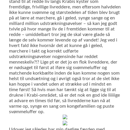
stand til at redde liv langs Krabis kyster som
fremtidige, frivillige livreddere, men eftersom halvdelen
ikke kunne svømme og størstedelen af tiden blev brugt
på at lære at marchere, gå i geled, synge sange og en
milliard million udstrækningsøvelser – så kan jeg godt
tvivle på hvor mange liv de i fremtiden kommer til at
redde – umiddelbart tror jeg de skal være glade så
længe de selv kommer levende op af vandet! Jeg ved i
hvert fald ikke hvornår det at kunne gå i geled,
marchere i takt og korrekt udførte
udstrækningsøvelser nogensinde har reddet
menneskeliv?!? Lige pt er det jo en flok livreddere, der
er nødsaget til først at iføre sig svømmeluffer og
matchende korkbælte inden de kan komme nogen som
helst til undsætning og i øvrigt også tror at de slet ikke
kan hoppe i vandet uden at strække ud i mindst en
time først! Så hvis man har tænkt sig at ligge sig til at
drukne i Krabi-området, så er det nok en god ide liiiiige
at advare en times tid før, så livredderne kan nå at
varme op, synge en sang om kongefamilien og puste
svømmeluffer op.
Udover jeg således har min daglige færden med