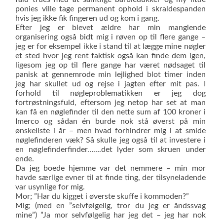
ponies ville tage per­manent op­hold i skraldespanden
hvis jeg ikke fik fingeren ud og kom i gang.
Efter jeg er blevet ældre har min mang­lende
organisering også bidt mig i røven op til flere gange –
jeg er for eksempel ikke i stand til at lægge mine nøgler
et sted hvor jeg rent faktisk også kan finde dem igen,
ligesom jeg op til flere gange har været nødsaget til
panisk at gennemrode min lejlighed blot timer inden
jeg har skullet ud og rejse i jagten efter mit pas. I
forhold til nøgleproblematikken er jeg dog
fortrøstningsfuld, eftersom jeg netop har set at man
kan få en nøglefinder til den nette sum af 100 kroner i
Imerco og sådan én burde nok stå øverst på min
ønskeliste i år – men hvad forhindrer mig i at smide
nøglefinderen væk? Så skulle jeg også til at investere i
en nøglefinderfinder…….det lyder som skruen under
ende.
Da jeg boede hjemme var det nemmere – min mor
havde særlige evner til at finde ting, der tilsyneladende
var usynlige for mig.
Mor; ”Har du kigget i øverste skuffe i kommoden?”
Mig; (med en ”selvfølgelig, tror du jeg er åndssvag
mine”) ”Ja mor selvfølgelig har jeg det – jeg har nok