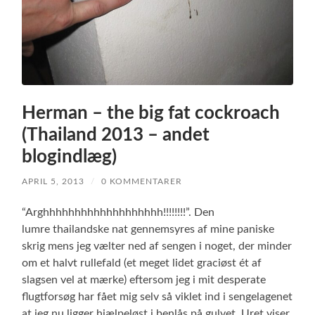
Herman – the big fat cockroach
(Thailand 2013 – andet
blogindlæg)
APRIL 5, 2013
/
0 KOMMENTARER
“Arghhhhhhhhhhhhhhhhhhh!!!!!!!!”. Den
lumre
thailandske nat gennemsyres af mine paniske
skrig mens jeg vælter ned af sengen i noget, der minder
om et halvt rullefald (et meget lidet graciøst ét af
slagsen vel at mærke) eftersom jeg i mit desperate
flugtforsøg har fået mig selv så viklet ind i sengelagenet
at jeg nu ligger hjælpeløst i benlås på gulvet. Uret viser