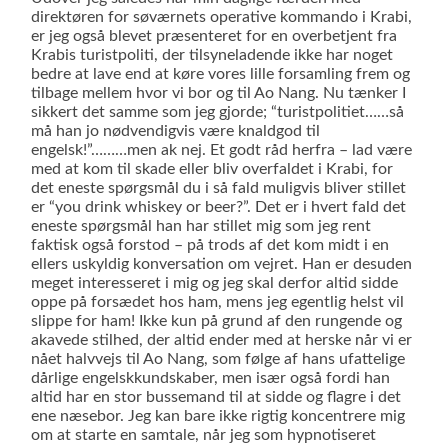
direktøren for søværnets operative kommando i Krabi,
er jeg også blevet præsenteret for en overbetjent fra
Krabis turistpoliti, der tilsyneladende ikke har noget
bedre at lave end at køre vores lille forsamling frem og
tilbage mellem hvor vi bor og til Ao Nang. Nu tænker I
sikkert det samme som jeg gjorde; “turistpolitiet……så
må han jo nødvendigvis være knaldgod til
engelsk!”………men ak nej. Et godt råd herfra – lad være
med at kom til skade eller bliv overfaldet i Krabi, for
det eneste spørgsmål du i så fald muligvis bliver stillet
er “you drink whiskey or beer?”. Det er i hvert fald det
eneste spørgsmål han har stillet mig som jeg rent
faktisk også forstod – på trods af det kom midt i en
ellers uskyldig konversation om vejret. Han er desuden
meget interesseret i mig og jeg skal derfor altid sidde
oppe på forsædet hos ham, mens jeg egentlig helst vil
slippe for ham! Ikke kun på grund af den rungende og
akavede stilhed, der altid ender med at herske når vi er
nået halvvejs til Ao Nang, som følge af hans ufattelige
dårlige engelskkundskaber, men især også fordi han
altid har en stor bussemand til at sidde og flagre i det
ene næsebor. Jeg kan bare ikke rigtig koncentrere mig
om at starte en samtale, når jeg som hypnotiseret