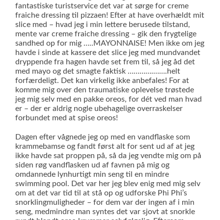
fantastiske turistservice det var at sørge for creme
fraiche dressing til pizzaen! Efter at have overhældt mit
slice med – hvad jeg i min lettere berusede tilstand,
mente var creme fraiche dressing – gik den frygtelige
sandhed op for mig …..MAYONNAISE! Men ikke om jeg
havde i sinde at kassere det slice jeg med mundvandet
dryppende fra hagen havde set frem til, så jeg åd det
med mayo og det smagte faktisk ………….…….helt
forfærdeligt. Det kan virkelig ikke anbefales! For at
komme mig over den traumatiske oplevelse trøstede
jeg mig selv med en pakke oreos, for dét ved man hvad
er – der er aldrig nogle ubehagelige overraskelser
forbundet med at spise oreos!
Dagen efter vågnede jeg op med en vandflaske som
krammebamse og fandt først alt for sent ud af at jeg
ikke havde sat proppen på, så da jeg vendte mig om på
siden røg vandflasken ud af favnen på mig og
omdannede lynhurtigt min seng til en mindre
swimming pool. Det var her jeg blev enig med mig selv
om at det var tid til at stå op og udforske Phi Phi’s
snorklingmuligheder – for dem var der ingen af i min
seng, medmindre man syntes det var sjovt at snorkle